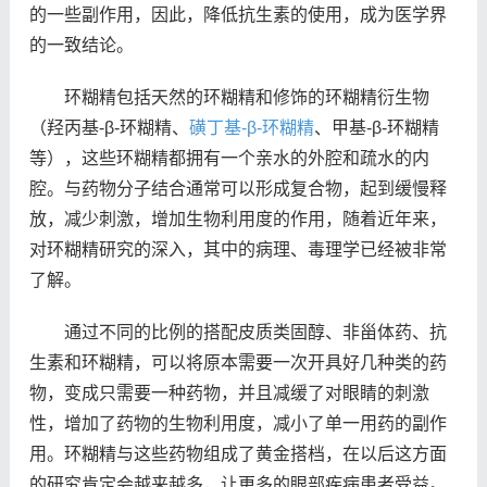
的一些副作用，因此，降低抗生素的使用，成为医学界
的一致结论。
环糊精包括天然的环糊精和修饰的环糊精衍生物
（羟丙基-β-环糊精、
磺丁基-β-环糊精
、甲基-β-环糊精
等），这些环糊精都拥有一个亲水的外腔和疏水的内
腔。与药物分子结合通常可以形成复合物，起到缓慢释
放，减少刺激，增加生物利用度的作用，随着近年来，
对环糊精研究的深入，其中的病理、毒理学已经被非常
了解。
通过不同的比例的搭配皮质类固醇、非甾体药、抗
生素和环糊精，可以将原本需要一次开具好几种类的药
物，变成只需要一种药物，并且减缓了对眼睛的刺激
性，增加了药物的生物利用度，减小了单一用药的副作
用。环糊精与这些药物组成了黄金搭档，在以后这方面
的研究肯定会越来越多，让更多的眼部疾病患者受益。