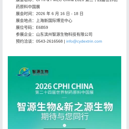
药原料中国展
2026
6
16
- 18
展会时间：
年
月
日
日
展会地点：上海新国际博览中心
E6B59
展位号码：
参展企业：山东滨州智源生物
科技有限公司
0543-2616568 |
info@cydextrin.com
预约洽谈：