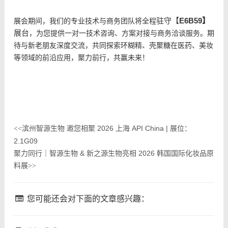
E6B59
驻守
【
】
展会期间，我
们的
专业
技术
与商务团队将全程
展台
，为您提供一对一技术咨询、方案对接与商务洽谈服务。期
待与
新老朋友
深度交流，
共同
探索环糊精、壳聚糖在医药、美妆
等领域的前沿应用，聚力前行，共赢未来！
滨州智源生物 邀您相聚 2026 上海 API China | 展位：
<<
2.1G09
聚力同行｜智源生物 & 新之源生物亮相 2026 韩国国际化妆品原
料展
>>
您可能还会对下面的文章感兴趣：