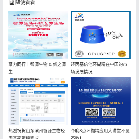
随便看看
聚力同行｜智源生物 & 新之源
羟丙基倍他环糊精在中国的市
生
场发展情况
热烈祝贺山东滨州智源生物羟
今晚8点环糊精应用大讲堂不见
丙基壳聚糖完成
不散！