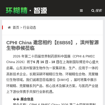
搜索
首页
>
行业动态
CPHI China 邀您相约【E6B59】，滨州智源
生物恭候莅临
2026
CPHI & PMEC
年第二十四届世界制药原料中国展（
China 2026
6
16
- 18
）
将于
月
日
日
在上海新国际博览中心
盛大
启幕
。
山东滨州
智源生物
作为一家集
研发、生产、应用于一体
的
高新技术企业
，
长期
深耕环糊精衍生物、环糊精包合物、壳聚糖
衍生物领域
。
我们诚邀您莅临
展位【
】
，
届时
将集中展示
E6B5
9
环糊精、壳聚糖
系列
产品、
核心
技术及
解决方案，
与
医药产业链
上下游伙伴
携手共探
行业新机遇
。
��
展会信息
CPHI & PMEC China 2026
展会名称：
第二十四届世界制