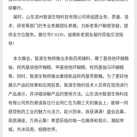
续攀升。
届时，山东滨州智源生物科技有限公司将组建业务、质量、技
术、研发等部门的专业参展团队参展，为新老客户解惑答疑，提
供全方位服务。展位号E3Q30，诚邀新老朋友届时莅临交流指
导！
本次展会，智源生物将推出多款药用辅料，磺丁基倍他环糊精
钠、羟丙基倍他环糊精、甲基倍他环糊精、羟丙基伽马环糊精
等，同时，智源生物将推出重磅新品羟丙基壳聚糖。为了更好地
展示产品的效果和应用前景，智源生物的技术人员将在现场进行
产品演示，并详细讲解产品的使用方法。
山东滨州智源生物科技
有限公司热烈邀请各位行业同仁在为期三天的展会上，能够一同
感受制药工业的魅力与活力，趁兴而来，收获满满！盛会启幕，
高朋满座，万商云集！希望莅临的每一位展商和观众，潮起申
城，共沐风雨，相拥世界。