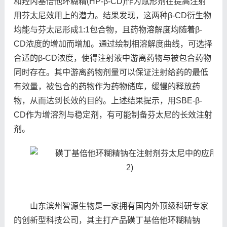
和羟丙基倍他环糊精(HP-β-CD)作为赋形剂在提高注射
用芬太尼效用上的潜力。结果发现，这两种β-CD衍生物
均能与芬太尼形成1:1包合物，且药物溶解度均随着β-
CD浓度的增加而增加。通过绘制相溶解度曲线，可选择
合适的β-CD浓度，使得注射液中游离药物与被包合药物
同时存在。其中游离药物剂量可以保证注射给药的最低
有效量，被包合的药物作为药物储库，缓慢的释放药
物，从而达到长效的目的。上述结果提示，用SBE-β-
CD作为增溶剂与稳定剂，有可能制备芬太尼的长效注射
剂。
山东滨州智源生物是一家拥有国内外顶级科研专家
的创新型科技公司，其主打产品磺丁基倍他环糊精钠