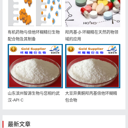
有机药物与倍他环糊精衍生物
羟丙基-β-环糊精在天然药物领
配合物及其制备
域的应用
山东滨州智源生物与您相约武
大豆异黄酮羟丙基倍他环糊精
汉-API C
包合物
最新文章