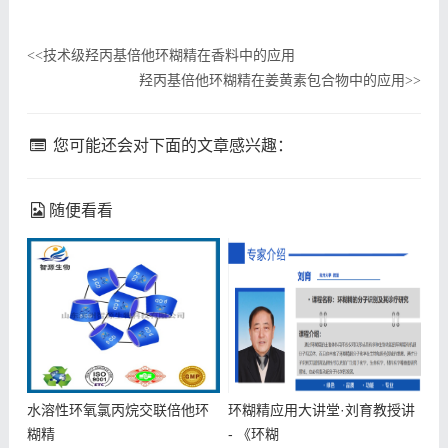
技术级羟丙基倍他环糊精在香料中的应用
<<
羟丙基倍他环糊精在姜黄素包合物中的应用
>>
您可能还会对下面的文章感兴趣：
随便看看
水溶性环氧氯丙烷交联倍他环
环糊精应用大讲堂·刘育教授讲
糊精
- 《环糊