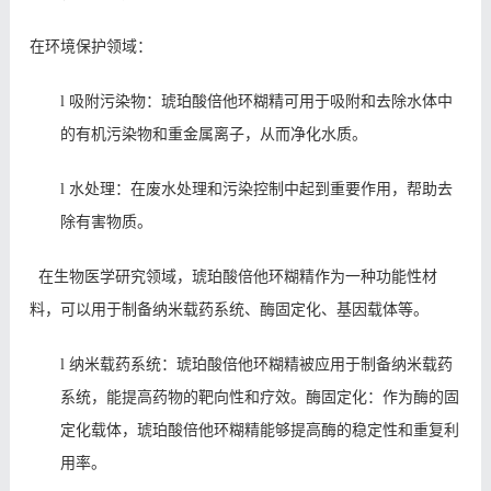
在
环境保护
领域
：
l
吸附污染物：琥珀酸倍他环糊精可用于吸附和去除水体中
的有机污染物和重金属离子，从而净化水质。
l
水处理：在废水处理和污染控制中起到重要作用，帮助去
除有害物质。
在生
物医学研究
领域，琥珀酸倍他环糊精
作为一种功能性材
料，可以用于制备纳米载药系统、酶固定化、基因载体等。
l
纳米载药系统：琥珀酸倍他环糊精
被应用
于制备纳米载药
系统，
能
提高药物的靶向性和疗效。酶固定化：作为酶的固
定化载体，琥珀酸倍他环糊精能够提高酶的稳定性和重复利
用率。