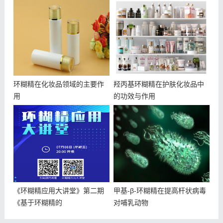
环糊精在化妆品领域的主要作
羟丙基环糊精在护肤化妆品中
用
的功效与作用
《环糊精应用大讲堂》第二期
甲基-β-环糊精在提高杆状病毒
《基于环糊精的
对哺乳动物