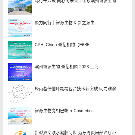
笃行十六载 同心向未来｜山东滨州智源生物
聚力同行｜智源生物 & 新之源生
CPHI China 邀您相约【E6B5
滨州智源生物 邀您相聚 2026 上海
羟丙基倍他环糊精包合技术获突破 助力难溶
智源生物亮相巴黎In-Cosmetics
新型双交联水凝胶问世 为牙周炎局部治疗带