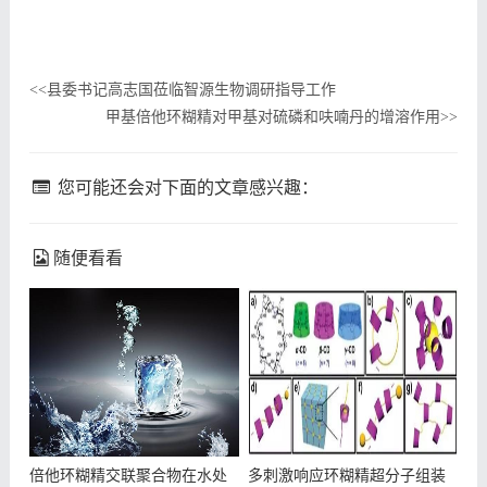
县委书记高志国莅临智源生物调研指导工作
<<
甲基倍他环糊精对甲基对硫磷和呋喃丹的增溶作用
>>
您可能还会对下面的文章感兴趣：
随便看看
倍他环糊精交联聚合物在水处
多刺激响应环糊精超分子组装