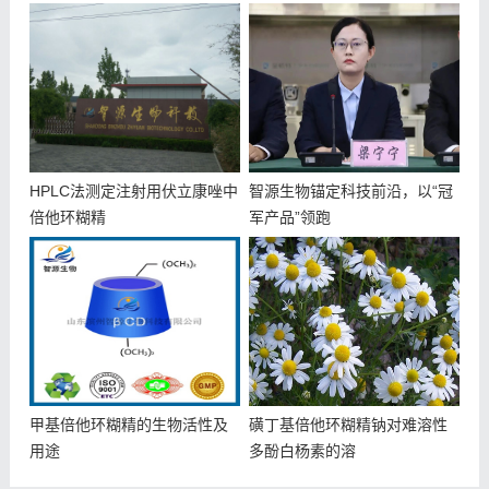
HPLC法测定注射用伏立康唑中
智源生物锚定科技前沿，以“冠
倍他环糊精
军产品”领跑
甲基倍他环糊精的生物活性及
磺丁基倍他环糊精钠对难溶性
用途
多酚白杨素的溶