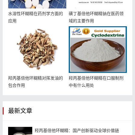
水溶性环糊精在药剂学方面的
磺丁基倍他环糊精钠在医药领
应用
域的主要作用
羟丙基倍他环糊精对挥发油的
羟丙基倍他环糊精在口服制剂
包合作用
中有什么用处
最新文章
羟丙基倍他环糊精：国产创新驱动全球价值链