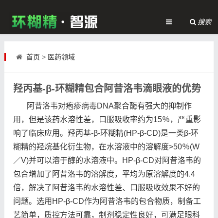
搜索
首页
>
医药领域
羟丙基-β-环糊精包合阿昔洛韦滴眼液的优势
阿昔洛韦对疱疹病毒DNA聚合酶有强大的抑制作
用，但是该药水溶性差，口服吸收率约为15％，严重影
响了临床应用。羟丙基-β-环糊精(HP-β-CD)是一类β-环
糊精的羟烷基化衍生物，在水溶液中的溶解度>50％(W
／V)并可以溶于醇的水溶液中。HP-β-CD对阿昔洛韦的
包合增加了阿昔洛韦的溶解度，平均为原溶解度的4.4
倍，解决了阿昔洛韦的水溶性差、口服吸收效果不好的
问题。选用HP-β-CD作为阿昔洛韦的包合物质，制备工
艺简单，质控方法可靠，制剂稳定性良好，可满足眼科