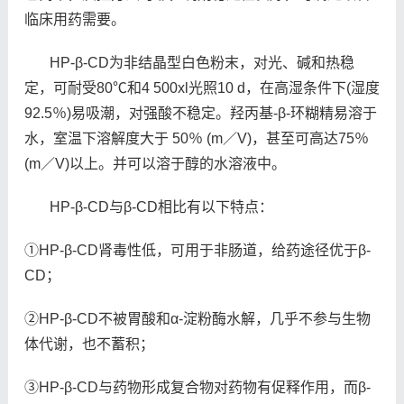
临床用药需要。
HP-β-CD为非结晶型白色粉末，对光、碱和热稳
定，可耐受80℃和4 500xl光照10 d，在高湿条件下(湿度
92.5％)易吸潮，对强酸不稳定。羟丙基-β-环糊精易溶于
水，室温下溶解度大于 50％ (m／V)，甚至可高达75％
(m／V)以上。并可以溶于醇的水溶液中。
HP-β-CD与β-CD相比有以下特点：
①HP-β-CD肾毒性低，可用于非肠道，给药途径优于β-
CD；
②HP-β-CD不被胃酸和α-淀粉酶水解，几乎不参与生物
体代谢，也不蓄积；
③HP-β-CD与药物形成复合物对药物有促释作用，而β-