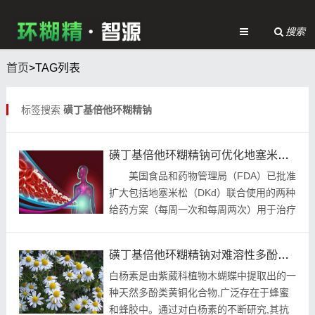
搜索
首页
>TAG列表
标签搜索
磺丁基倍他环糊精钠
磺丁基倍他环糊精钠可优化地塞米松的制备工艺
美国食品和药物管理局（FDA）已批准
扩大包括地塞米松（DKd）联合使用的两种
给药方案（每周一次和每周两次）用于治疗
复发或难治性多发性骨髓瘤（R/R-MM）接
受过1-3个疗程的患者。 &
磺丁基倍他环糊精钠对难溶性多酚白杨素的溶解性稳定性的影响
白杨素是由紫葳科植物木蝴蝶中提取出的一
种天然多酚类黄铜化合物,广泛存在于蜂蜜
和蜂胶中。通过对白杨素的不断研究,其抗