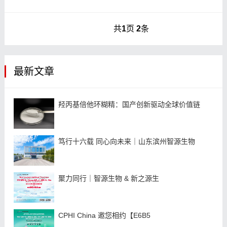
癌、抗炎、抗病毒、抗过敏、抗菌、抗焦
虑、抑制芳香酶等活性被一步步揭示,新的
共
1
页
2
条
作用机制
最新文章
羟丙基倍他环糊精：国产创新驱动全球价值链
笃行十六载 同心向未来｜山东滨州智源生物
聚力同行｜智源生物 & 新之源生
CPHI China 邀您相约【E6B5