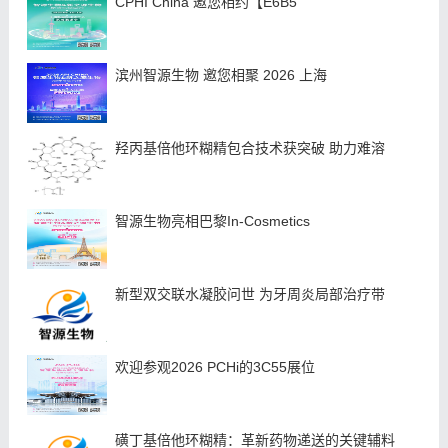
CPHI China 邀您相约【E6B5
滨州智源生物 邀您相聚 2026 上海
羟丙基倍他环糊精包合技术获突破 助力难溶
智源生物亮相巴黎In-Cosmetics
新型双交联水凝胶问世 为牙周炎局部治疗带
欢迎参观2026 PCHi的3C55展位
磺丁基倍他环糊精：革新药物递送的关键辅料