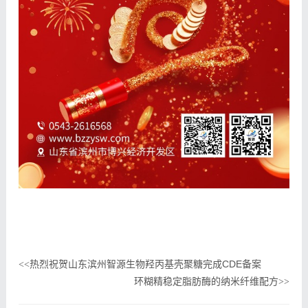
热烈祝贺山东滨州智源生物羟丙基壳聚糖完成CDE备案
<<
环糊精稳定脂肪酶的纳米纤维配方
>>