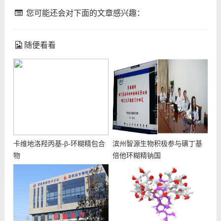
您可能还会对下面的文章感兴趣：
随便看看
卡维地洛羟丙基-β-环糊精包合
滨州智源生物积极参与磺丁基
物
倍他环糊精钠国