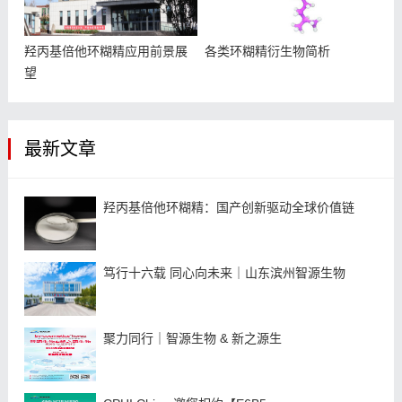
羟丙基倍他环糊精应用前景展
各类环糊精衍生物简析
望
最新文章
羟丙基倍他环糊精：国产创新驱动全球价值链
笃行十六载 同心向未来｜山东滨州智源生物
聚力同行｜智源生物 & 新之源生