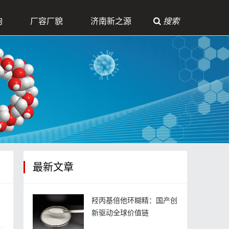
询
厂容厂貌
济南新之源
搜索
最新文章
羟丙基倍他环糊精：国产创
新驱动全球价值链