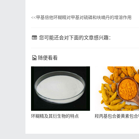
甲基倍他环糊精对甲基对硫磷和呋喃丹的增溶作用
<<
您可能还会对下面的文章感兴趣：
随便看看
环糊精及其衍生物的特点
羟丙基包合姜黄素包合