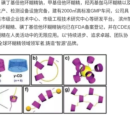
，磺丁基倍他环糊精钠，甲基倍他环糊精，羟丙基伽马环糊精以
产、检测设备设施完备，建有2000㎡高标准GMP车间，公司具
市级企业技术中心、市级工程技术研究中心等研发平台。 滨州
倍他环糊精、磺丁基倍他环糊精钠均已在FDA备案登记，并在CDE
精在人类活动中的无限应用。以“持续进步、追求卓越、团队协
球环糊精领域领军者,铸造“智源”品牌。