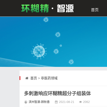
首页
首页
>
非医药领域
多刺激响应环糊精超分子组装体
滨州智源-顾秋香
2021-08-21
2062