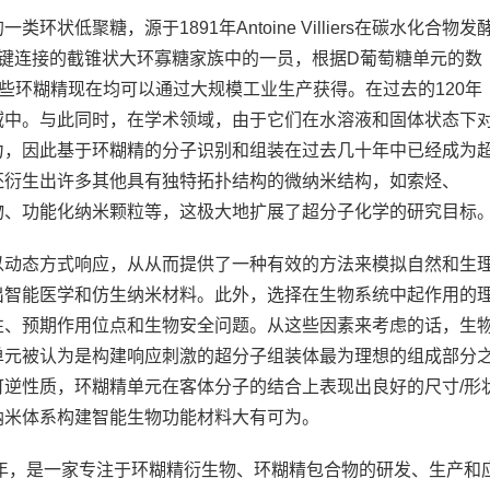
状低聚糖，源于1891年Antoine Villiers在碳水化合物发
糖苷键连接的截锥状大环寡糖家族中的一员，根据D葡萄糖单元的数
这些环糊精现在均可以通过大规模工业生产获得。在过去的120年
域中。与此同时，在学术领域，由于它们在水溶液和固体状态下
力，因此基于环糊精的分子识别和组装在过去几十年中已经成为
还衍生出许多其他具有独特拓扑结构的微纳米结构，如索烃、
物、功能化纳米颗粒等，这极大地扩展了超分子化学的研究目标
以动态方式响应，从从而提供了一种有效的方法来模拟自然和生
出智能医学和仿生纳米材料。此外，选择在生物系统中起作用的
性、预期作用位点和生物安全问题。从这些因素来考虑的话，生
单元被认为是构建响应刺激的超分子组装体最为理想的组成部分
逆性质，环糊精单元在客体分子的结合上表现出良好的尺寸/形
纳米体系构建智能生物功能材料大有可为。
0年，是一家专注于环糊精衍生物、环糊精包合物的研发、生产和