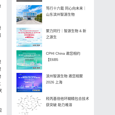
酵
笃行十六载 同心向未来｜
山东滨州智源生物
对
聚力同行｜智源生物 & 新
超
之源生
。
CPHI China 邀您相约
【E6B5
理
理
滨州智源生物 邀您相聚
物
2026 上海
之
状
羟丙基倍他环糊精包合技术
获突破 助力难溶
应