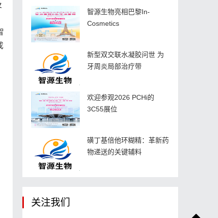
及
智源生物亮相巴黎In-
Cosmetics
智
成
新型双交联水凝胶问世 为
牙周炎局部治疗带
欢迎参观2026 PCHi的
3C55展位
磺丁基倍他环糊精：革新药
物递送的关键辅料
关注我们