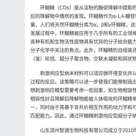
环糊精（CDs）是从淀粉的酶促降解中提取的一类环
后的降解物中偶然的发现。环糊精作为α-1,4-
量，人们将天然环糊精分类为α，β和γ环糊精，
发展过程中，环糊精被应用于几乎所有的工业领
各种有机和生物活性底物具有优异的分子结合能
分子化学中关注的焦点。此外，环糊精的自组装
（准）轮烷、超分子聚合物、交联水凝胶和网状
刺激响应型纳米材料可以适应微环境变化并
过程的反应。该策略可以进一步使我们能够制造
想刺激响应模型需要考虑一些因素，如生物相容
相容性好且降解后降解物能被人体吸收的环糊精
一，同时由于其基于非共价相互作用的动力学和可
匹配能力。因此，通过环糊精刺激响应型超分子
山东滨州智源生物科技有限公司成立于201